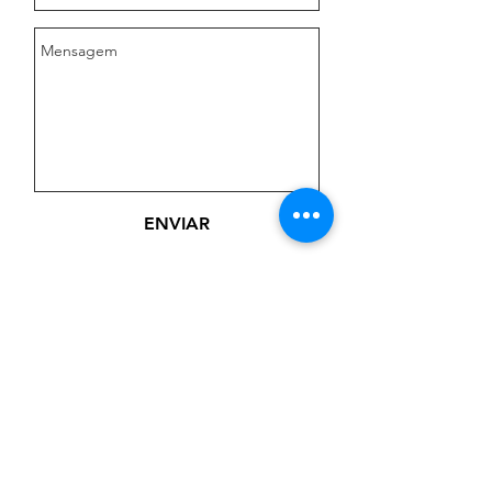
ENVIAR
EDITORA E GRAVADORA BATOKE
Rua Nossa Senhora do Rosário, 275
Centro, Embu das Artes - SP CEP: 06803-430