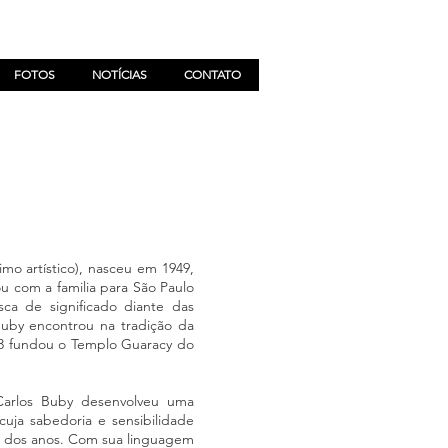
FOTOS
NOTÍCIAS
CONTATO
o artístico), nasceu em 1949,
u com a familia para São Paulo
sca de significado diante das
Buby encontrou na tradição da
73 fundou o Templo Guaracy do
 Carlos Buby desenvolveu uma
ja sabedoria e sensibilidade
o dos anos. Com sua linguagem