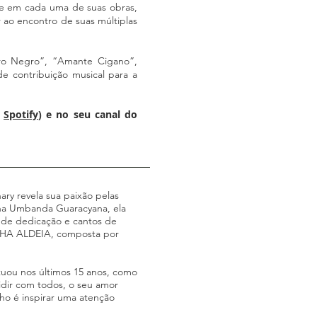
ece em cada uma de suas obras,
 ao encontro de suas múltiplas
iro Negro”, “Amante Cigano”,
 contribuição musical para a
o
Spotify
) e no seu canal do
ary revela sua paixão pelas
á na Umbanda Guaracyana, ela
s de dedicação e cantos de
MINHA ALDEIA, composta por
tuou nos últimos 15 anos, como
idir com todos, o seu amor
ho é inspirar uma atenção