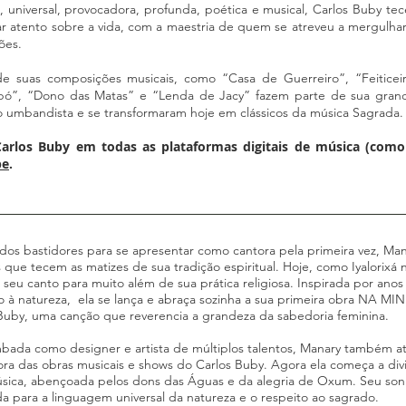
l, universal, provocadora, profunda, poética e musical, Carlos Buby t
r atento sobre a vida, com a maestria de quem se atreveu a mergulhar
ões.
 de suas composições musicais, como “Casa de Guerreiro”, “Feitice
bó”, “Dono das Matas” e “Lenda de Jacy” fazem parte de sua grande
o umbandista e se transformaram hoje em clássicos da música Sagrada.
arlos Buby em todas as plataformas digitais de música (com
be
.
dos bastidores para se apresentar como cantora pela primeira vez, Man
 que tecem as matizes de sua tradição espiritual. Hoje, como Iyalorix
 seu canto para muito além de sua prática religiosa. Inspirada por ano
 à natureza, ela se lança e abraça sozinha a sua primeira obra NA 
Buby, uma canção que reverencia a grandeza da sabedoria feminina.
mbada como designer e artista de múltiplos talentos, Manary também a
ra das obras musicais e shows do Carlos Buby. Agora ela começa a div
sica, abençoada pelos dons das Águas e da alegria de Oxum. Seu son
a para a linguagem universal da natureza e o respeito ao sagrado.