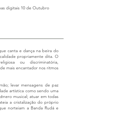
as digitais 10 de Outubro
ue canta e dança na beira do
calidade propriamente dita. O
giosa ou discriminatória,
á de mais encantador nos ritmos
mão; levar mensagens de paz
idade artística como sendo uma
gênero musical; atuar em todas
ia a cristalização do próprio
s que norteiam a Banda Rudá e