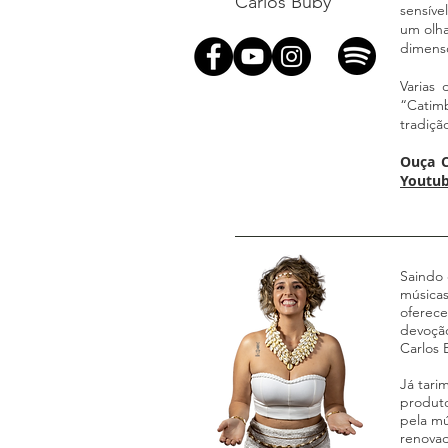
Carlos Buby
sensíve
um olha
dimens
Varias
“Catim
tradiçã
Ouça C
Youtu
Saindo 
músicas
oferece
devoção
Carlos 
Já tari
produto
pela mú
renovad