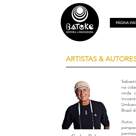
PÁGINA INI
ARTISTAS & AUTORE
Sebasti
na cida
onde cr
incoer
Umbanda
Brasil 
Autor,
perspe
permeia