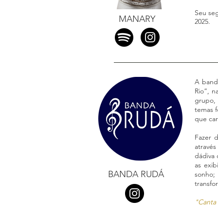
Seu seg
MANARY
2025.
A band
Rio”, n
grupo,
temas f
que car
Fazer 
através
dádiva 
as exib
BANDA RUDÁ
sonho;
transf
"Canta 