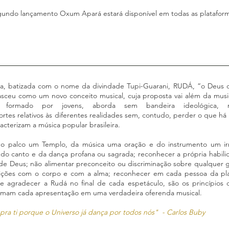
undo lançamento Oxum Apará estará disponível em todas as plataform
a, batizada com o nome da divindade Tupi-Guarani, RUDÁ, “o Deus q
asceu como um novo conceito musical, cuja proposta vai além da musi
 formado por jovens, aborda sem bandeira ideológica, reli
ortes relativos às diferentes realidades sem, contudo, perder o que h
acterizam a música popular brasileira.
do palco um Templo, da música uma oração e do instrumento um ir
 do canto e da dança profana ou sagrada; reconhecer a própria habil
de Deus; não alimentar preconceito ou discriminação sobre qualquer 
ições com o corpo e com a alma; reconhecer em cada pessoa da plate
 e agradecer a Rudá no final de cada espetáculo, são os princípio
ormam cada apresentação em uma verdadeira oferenda musical.
pra ti porque o Universo já dança por todos nós" - Carlos Buby