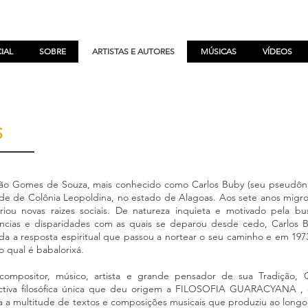
CIAL
SOBRE
ARTISTAS E AUTORES
MÚSICAS
VÍDEOS
S
ão Gomes de Souza, mais conhecido como Carlos Buby (seu pseudônim
de de Colônia Leopoldina, no estado de Alagoas. Aos sete anos migro
iou novas raizes sociais. De natureza inquieta e motivado pela bu
ências e disparidades com as quais se deparou desde cedo, Carlos 
 a resposta espiritual que passou a nortear o seu caminho e em 19
do qual é babalorixá.
 compositor, músico, artista e grande pensador de sua Tradição,
ctiva filosófica única que deu origem a FILOSOFIA GUARACYANA , cu
 a multitude de textos e composições musicais que produziu ao long